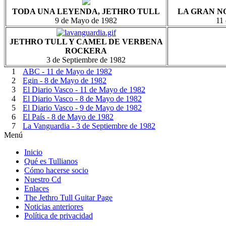
TODA UNA LEYENDA, JETHRO TULL
LA GRAN N
9 de Mayo de 1982
11
JETHRO TULL Y CAMEL DE VERBENA
ROCKERA
3 de Septiembre de 1982
1
ABC - 11 de Mayo de 1982
2
Egin - 8 de Mayo de 1982
3
El Diario Vasco - 11 de Mayo de 1982
4
El Diario Vasco - 8 de Mayo de 1982
5
El Diario Vasco - 9 de Mayo de 1982
6
El País - 8 de Mayo de 1982
7
La Vanguardia - 3 de Septiembre de 1982
Menú
Inicio
Qué es Tullianos
Cómo hacerse socio
Nuestro Cd
Enlaces
The Jethro Tull Guitar Page
Noticias anteriores
Política de privacidad