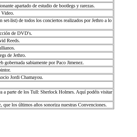
nante apartado de estudio de bootlegs y rarezas.
l Video.
set-list) de todos los conciertos realizados por Jethro a lo
ección de DVD's.
avid Reeds.
ullianos.
egs de Jethro.
web gobernada sabiamente por Paco Jimenez.
intor.
o socio Jordi Chamayou.
a a parte de los Tull: Sherlock Holmes. Aquí podéis visitar
, que los últimos años sonoriza nuestras Convenciones.