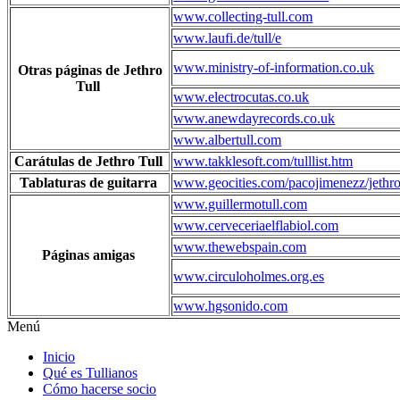
www.collecting-tull.com
www.laufi.de/tull/e
www.ministry-of-information.co.uk
Otras páginas de Jethro
Tull
www.electrocutas.co.uk
www.anewdayrecords.co.uk
www.albertull.com
Carátulas de Jethro Tull
www.takklesoft.com/tulllist.htm
Tablaturas de guitarra
www.geocities.com/pacojimenezz/jethro
www.guillermotull.com
www.cerveceriaelflabiol.com
www.thewebspain.com
Páginas amigas
www.circuloholmes.org.es
www.hgsonido.com
Menú
Inicio
Qué es Tullianos
Cómo hacerse socio