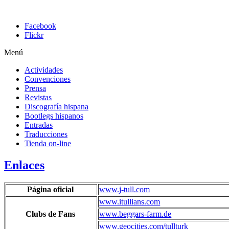
Facebook
Flickr
Menú
Actividades
Convenciones
Prensa
Revistas
Discografía hispana
Bootlegs hispanos
Entradas
Traducciones
Tienda on-line
Enlaces
Página oficial
www.j-tull.com
www.itullians.com
Clubs de Fans
www.beggars-farm.de
www.geocities.com/tullturk