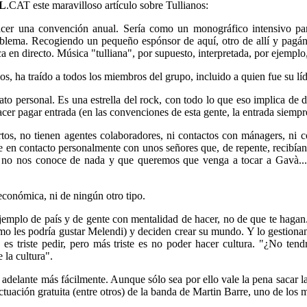
L
.CAT este maravilloso artículo sobre Tullianos:
acer una convención anual. Sería como un monográfico intensivo par
blema. Recogiendo un pequeño espónsor de aquí, otro de allí y pagánd
n directo. Música "tulliana", por supuesto, interpretada, por ejemplo,
s, ha traído a todos los miembros del grupo, incluido a quien fue su lí
rato personal. Es una estrella del rock, con todo lo que eso implica d
n hacer pagar entrada (en las convenciones de esta gente, la entrada sie
tos, no tienen agentes colaboradores, ni contactos con mánagers, ni con
e en contacto personalmente con unos señores que, de repente, recibía
e no nos conoce de nada y que queremos que venga a tocar a Gavà...
económica, ni de ningún otro tipo.
jemplo de país y de gente con mentalidad de hacer, no de que te hagan.
cómo les podría gustar Melendi) y deciden crear su mundo. Y lo gestiona
el: es triste pedir, pero más triste es no poder hacer cultura. "¿No 
 la cultura".
adelante más fácilmente. Aunque sólo sea por ello vale la pena sacar la
ctuación gratuita (entre otros) de la banda de Martin Barre, uno de los 