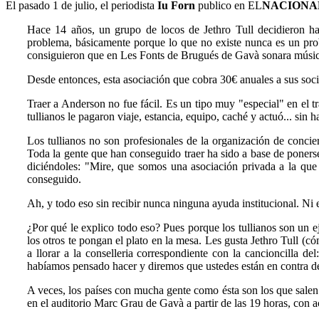
El pasado 1 de julio, el periodista
Iu Forn
publico en EL
NACIONA
Hace 14 años, un grupo de locos de Jethro Tull decidieron h
problema, básicamente porque lo que no existe nunca es un pro
consiguieron que en Les Fonts de Brugués de Gavà sonara música e
Desde entonces, esta asociación que cobra 30€ anuales a sus socio
Traer a Anderson no fue fácil. Es un tipo muy "especial" en el t
tullianos le pagaron viaje, estancia, equipo, caché y actuó... si
Los tullianos no son profesionales de la organización de concier
Toda la gente que han conseguido traer ha sido a base de poners
diciéndoles: "Mire, que somos una asociación privada a la qu
conseguido.
Ah, y todo eso sin recibir nunca ninguna ayuda institucional. Ni 
¿Por qué le explico todo eso? Pues porque los tullianos son un e
los otros te pongan el plato en la mesa. Les gusta Jethro Tull (
a llorar a la conselleria correspondiente con la cancioncilla d
habíamos pensado hacer y diremos que ustedes están en contra de
A veces, los países con mucha gente como ésta son los que salen 
en el auditorio Marc Grau de Gavà a partir de las 19 horas, con a