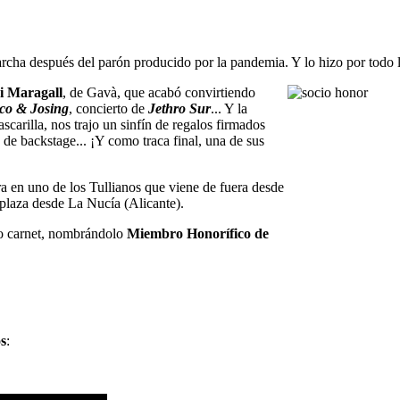
archa después del parón producido por la pandemia. Y lo hizo por todo l
i Maragall
, de Gavà, que acabó convirtiendo
co & Josing
, concierto de
Jethro Sur
... Y la
carilla, nos trajo un sinfín de regalos firmados
s de backstage... ¡Y como traca final, una de sus
a en uno de los Tullianos que viene de fuera desde
splaza desde La Nucía (Alicante).
ro carnet, nombrándolo
Miembro Honorífico de
os
: