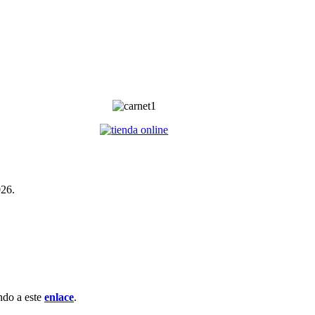
026.
ndo a este
enlace
.