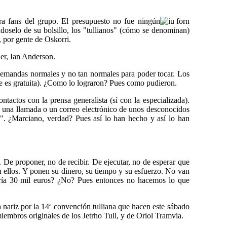
a fans del grupo. El presupuesto no fue ningún
oselo de su bolsillo, los "tullianos" (cómo se denominan)
 por gente de Oskorri.
der, Ian Anderson.
e demandas normales y no tan normales para poder tocar. Los
mpre es gratuita). ¿Como lo lograron? Pues como pudieron.
tactos con la prensa generalista (sí con la especializada).
n una llamada o un correo electrónico de unos desconocidos
". ¿Marciano, verdad? Pues así lo han hecho y así lo han
 De proponer, no de recibir. De ejecutar, no de esperar que
n ellos. Y ponen su dinero, su tiempo y su esfuerzo. No van
tendría 30 mil euros? ¿No? Pues entonces no hacemos lo que
 nariz por la 14ª convención tulliana que hacen este sábado
miembros originales de los Jetrho Tull, y de Oriol Tramvia.