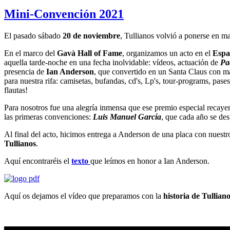
Mini-Convención 2021
El pasado sábado
20 de noviembre
, Tullianos volvió a ponerse en m
En el marco del
Gavà Hall of Fame
, organizamos un acto en el
Espa
aquella tarde-noche en una fecha inolvidable: vídeos, actuación de
Pa
presencia de
Ian Anderson
, que convertido en un Santa Claus con mas
para nuestra rifa: camisetas, bufandas, cd's, Lp's, tour-programs, pase
flautas!
Para nosotros fue una alegría inmensa que ese premio especial recayer
las primeras convenciones:
Luis Manuel García
, que cada año se de
Al final del acto, hicimos entrega a Anderson de una placa con nuest
Tullianos
.
Aquí encontraréis el
texto
que leímos en honor a Ian Anderson.
Aquí os dejamos el vídeo que preparamos con la
historia de Tullian