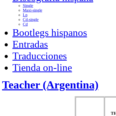
Single
Maxi-single
Lp
Cd-single
Cd
Bootlegs hispanos
Entradas
Traducciones
Tienda on-line
Teacher (Argentina)
T