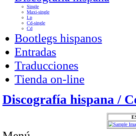
Single
Maxi-single
Lp
Cd-single
Cd
Bootlegs hispanos
Entradas
Traducciones
Tienda on-line
Discografía hispana / C
E
Menú