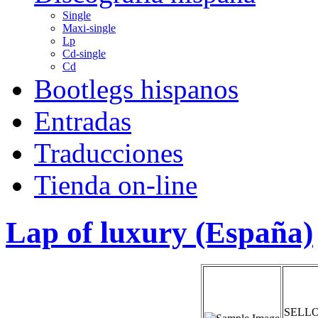
Single
Maxi-single
Lp
Cd-single
Cd
Bootlegs hispanos
Entradas
Traducciones
Tienda on-line
Lap of luxury (España)
SELLO