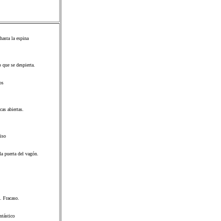
hasta la espina
que se despierta.
os
as abiertas.
piso
la puerta del vagón.
. Fracaso.
ntástico