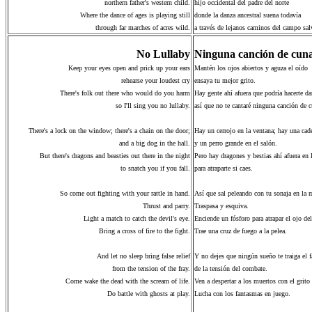
northern father's western child.
hijo occidental del padre del norte
Where the dance of ages is playing still
donde la danza ancestral suena todavía
through far marches of acres wild.
a través de lejanos caminos del campo sal
No Lullaby
Ninguna canción de cun
Keep your eyes open and prick up your ears
Mantén los ojos abiertos y aguza el oído
rehearse your loudest cry
ensaya tu mejor grito.
There's folk out there who would do you harm
Hay gente ahí afuera que podría hacerte d
so I'll sing you no lullaby.
así que no te cantaré ninguna canción de c
There's a lock on the window; there's a chain on the door;
Hay un cerrojo en la ventana; hay una cade
and a big dog in the hall.
y un perro grande en el salón.
But there's dragons and beasties out there in the night
Pero hay dragones y bestias ahí afuera en 
to snatch you if you fall.
para atraparte si caes.
So come out fighting with your rattle in hand.
Así que sal peleando con tu sonaja en la 
Thrust and parry.
Traspasa y esquiva.
Light a match to catch the devil's eye.
Enciende un fósforo para atrapar el ojo de
Bring a cross of fire to the fight.
Trae una cruz de fuego a la pelea.
And let no sleep bring false relief
Y no dejes que ningún sueño te traiga el f
from the tension of the fray.
de la tensión del combate.
Come wake the dead with the scream of life.
Ven a despertar a los muertos con el grito 
Do battle with ghosts at play.
Lucha con los fantasmas en juego.