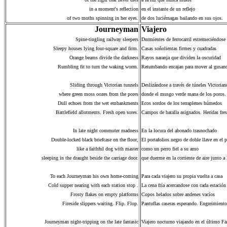
in a moment's reflection
en el instante de un reflejo
of two moths spinning in her eyes.
de dos luciérnagas bailando en sus ojos.
Journeyman
Viajero
Spine-tingling railway sleepers
Durmientes de ferrocarril estremeciéndose 
Sleepy houses lying four-square and firm.
Casas soñolientas firmes y cuadradas
Orange beams divide the darkness
Rayos naranja que dividen la oscuridad
Rumbling fit to turn the waking worm.
Retumbando encajan para mover al gusano 
Sliding through Victorian tunnels
Deslizándose a través de túneles Victorian
where green moss oozes from the pores
donde el musgo verde mana de los poros.
Dull echoes from the wet embankments
Ecos sordos de los terraplenes húmedos
Battlefield allotments. Fresh open sores.
Campos de batalla asignados. Heridas fresc
In late night commuter madness
En la locura del abonado trasnochado
Double-locked black briefcase on the floor,
El portafolios negro de doble llave en el 
like a faithful dog with master
como un perro fiel a su amo
sleeping in the draught beside the carriage door.
que duerme en la corriente de aire junto a 
To each Journeyman his own home-coming
Para cada viajero su propia vuelta a casa
Cold supper nearing with each station stop .
La cena fría acercandose con cada estación
Frosty flakes on empty platforms
Copos helados sobre andenes vacíos
Fireside slippers waiting. Flip. Flop.
Pantuflas caseras esperando. Engreimiento
Journeyman night-tripping on the late fantasic
Viajero nocturno viajando en el último Fa