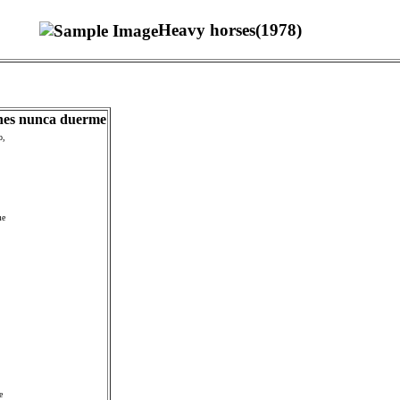
Heavy horses(1978)
atones nunca duerme
o,
me
e