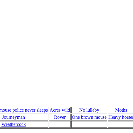
 mouse police never sleeps
Acres wild
No lullaby
Moths
Journeyman
Rover
One brown mouse
Heavy horse
Weathercock