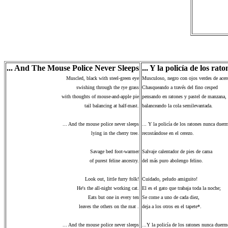
... And The Mouse Police Never Sleeps
... Y la policía de los r
Muscled, black with steel-green eye
Musculoso, negro con ojos verdes de acer
swishing through the rye grass
Chasqueando a través del fino cesped
with thoughts of mouse-and-apple pie
pensando en ratones y pastel de manzana,
tail balancing at half-mast.
balanceando la cola semilevantada.
... And the mouse police never sleeps
... Y la policía de los ratones nunca duer
lying in the cherry tree.
recostándose en el cerezo.
Savage bed foot-warmer
Salvaje calentador de pies de cama
of purest feline ancestry.
del más puro abolengo felino.
Look out, little furry folk!
Cuidado, peludo amiguito!
He's the all-night working cat.
El es el gato que trabaja toda la noche;
Eats but one in every ten
Se come a uno de cada diez,
leaves the others on the mat .
deja a los otros en el tapete*.
... And the mouse police never sleeps
...Y la policía de los ratones nunca duerm