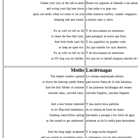
Gather your toys at the call-to-arms
Reune tus juguetes al llamado a las armas
and swing your big bear down
y haz rodar a tu gran oso
upon our necks when we come to set you
sobre nuestros cuellos, cuando vengamos 
sleeping safe and sound.
a dormir sano y salvo.
It's as well we tell no lie
Y de esta manera no mentimos
to chase the face that cries.
para perseguir al rostro que llora.
And little birds can't fly
Y los pajarillos no pueden volar
so keep an open eye.
Así que mantén los ojos abiertos.
It's as well we tell no lie
Y de esta manera no mentimos
so I'll sing you no lullaby.
Así que no te cantaré ninguna canción de 
Moths
Luciérnagas
The leaded window opened
La ventana emplomada abierta
to move the dancing candle flame
para mover llama de la vela bailarina.
And the first Moths of summer
Y las primeras luciérnagas del verano
suicidal came, suicidal came.
suicidas llegaron, suicidas llegaron.
And a new breeze chattered
Y una nueva brisa parlotea
in its May-bud tenderness,
en su ternura de brote de mayo
Sending water-lillies sailing
Enviando a navegar a los lirios de agua
as she turned to get undressed.
mientras se da la vuelta para desnudarse
And the long night awakened
Y la larga noche despertó
and we soared on powdered wings,
y planeamos con las alas empolvadas