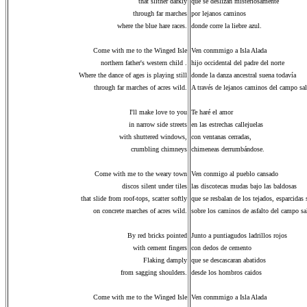
that slither darkly
que se deslizan misteriosamente
through far marches
por lejanos caminos
where the blue hare races.
donde corre la liebre azul.
Come with me to the Winged Isle
Ven conmmigo a Isla Alada
northern father's western child .
hijo occidental del padre del norte
Where the dance of ages is playing still
donde la danza ancestral suena todavía
through far marches of acres wild.
A través de lejanos caminos del campo sal
I'll make love to you
Te haré el amor
in narrow side streets
en las estrechas callejuelas
with shuttered windows,
con ventanas cerradas,
crumbling chimneys
chimeneas derrumbándose.
Come with me to the weary town
Ven conmigo al pueblo cansado
discos silent under tiles
las discotecas mudas bajo las baldosas
that slide from roof-tops, scatter softly
que se resbalan de los tejados, esparcidas
on concrete marches of acres wild.
sobre los caminos de asfalto del campo sa
By red bricks pointed
Junto a puntiagudos ladrillos rojos
with cement fingers
con dedos de cemento
Flaking damply
que se descascaran abatidos
from sagging shoulders.
desde los hombros caidos
Come with me to the Winged Isle
Ven conmmigo a Isla Alada