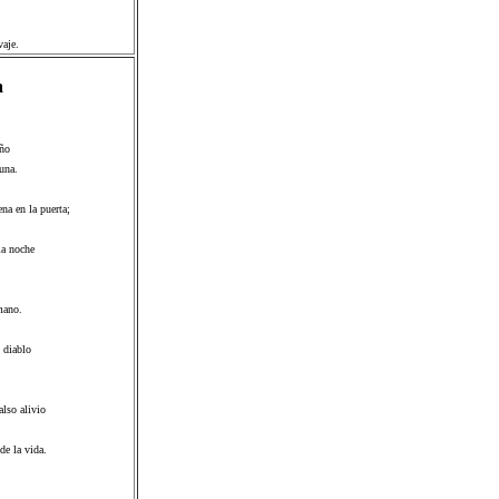
vaje.
a
año
una.
na en la puerta;
la noche
mano.
l diablo
also alivio
de la vida.