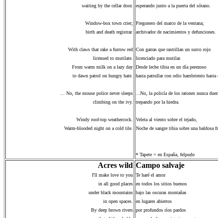
waiting by the cellar door.
esperando junto a la puerta del sótano.
Window-box town crier;
Pregonero del marco de la ventana;
birth and death registrar.
archivador de nacimientos y defunciones.
With claws that rake a furrow red
Con garras que rastrillan un surco rojo
licensed to mutilate.
licenciado para mutilar.
From warm milk on a lazy day
Desde leche tibia en un día perezoso
to dawn patrol on hungry hate.
hasta patrullar con odio hambriento hasta 
... No, the mouse police never sleeps
...No, la policía de los ratones nunca due
climbing on the ivy.
trepando por la hiedra.
Windy roof-top weathercock.
Veleta al viento sobre el tejado,
Warm-blooded night on a cold tile.
Noche de sangre tibia sobre una baldosa fr
* Tapete = en España, felpudo
Acres wild
Campo salvaje
I'll make love to you
Te haré el amor
in all good places
en todos los sitios buenos
under black mountains
bajo las oscuras montañas
in open spaces.
en lugares abiertos
By deep brown rivers
por profundos ríos pardos