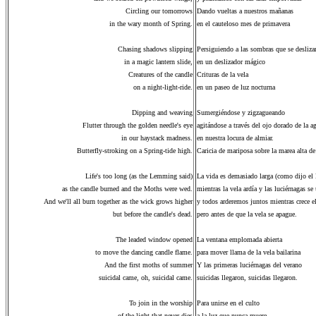
Circling our tomorrows
Dando vueltas a nuestros mañanas
in the wary month of Spring.
en el cauteloso mes de primavera
Chasing shadows slipping
Persiguiendo a las sombras que se desliza
in a magic lantern slide,
en un deslizador mágico
Creatures of the candle
Crituras de la vela
on a night-light-ride.
en un paseo de luz nocturna
Dipping and weaving
Sumergiéndose y zigzagueando
Flutter through the golden needle's eye
agitándose a través del ojo dorado de la a
in our haystack madness.
en nuestra locura de almiar.
Butterfly-stroking on a Spring-tide high.
Caricia de mariposa sobre la marea alta de
Life's too long (as the Lemming said)
La vida es demasiado larga (como dijo e
as the candle burned and the Moths were wed.
mientras la vela ardía y las luciérnagas se
And we'll all burn together as the wick grows higher
y todos arderemos juntos mientras crece e
but before the candle's dead.
pero antes de que la vela se apague.
The leaded window opened
La ventana emplomada abierta
to move the dancing candle flame.
para mover llama de la vela bailarina
And the first moths of summer
Y las primeras luciérnagas del verano
suicidal came, oh, suicidal came.
suicidas llegaron, suicidas llegaron.
To join in the worship
Para unirse en el culto
of the light that never dies
a la luz que nunca muere