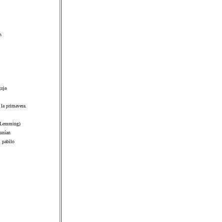
n
guja
 la primavera.
l Lemming)
 unían
l pabilo